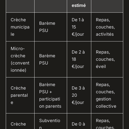
estimé
Crèche
De 1 à
Repas,
Barème
municipa
15
couches,
PSU
le
€/jour
activités
Micro-
De 2 à
Repas,
crèche
Barème
18
couches,
(convent
PSU
€/jour
éveil
ionnée)
Barème
Repas,
Crèche
De 3 à
PSU +
couches,
parental
20
participati
gestion
e
€/jour
on parents
collective
Subventio
Repas,
Crèche
De 0 à
n
couches,